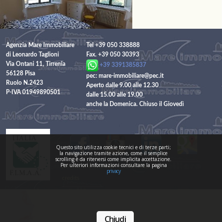
Agenzia Mare Immobiliare
Tel +39 050 338888
di Leonardo Taglioni
Fax. +39 050 30393
Via Ontani 11, Tirrenia
+39 3391385837
56128 Pisa
pec: mare-immobiliare@pec.it
Ruolo N.2423
Aperto dalle 9.00 alle 12.30
P-IVA 01949890501
dalle 15.00 alle 19.00
anche la Domenica. Chiuso il Giovedì
Questo sito utilizza cookie tecnici e di terze parti;
la navigazione tramite azione, come il semplice
scrolling è da ritenersi come implicita accettazione.
Per ulteriori informazioni consultare la pagina
---
privacy and cookies
Site Map
privacy
credits
Chiudi