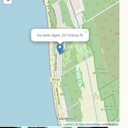
×
Via delle Agavi, 23 Tirrenia PI
Leaflet
| ©
OpenStreetMap
contributors