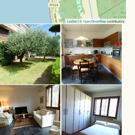
Leaflet
| ©
OpenStreetMap
contributors