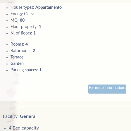
House types:
Appartamento
Energy Class:
MQ:
80
Floor property:
1
N. of floors:
1
Rooms:
4
Bathrooms:
2
Terrace
Garden
Parking spaces:
1
For more information :
Facility:
General
4 Bed capacity