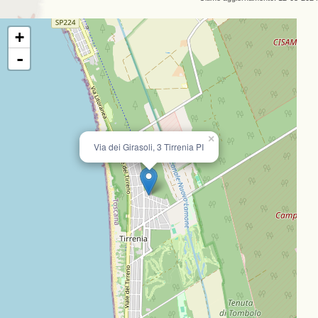
+
-
×
Via dei Girasoli, 3 Tirrenia PI