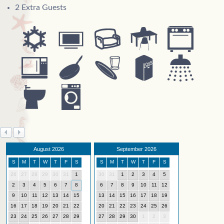
2 Extra Guests
August 2026
September 2026
S
M
T
W
T
F
S
S
M
T
W
T
F
S
26
27
28
29
30
31
1
30
31
1
2
3
4
5
2
3
4
5
6
7
8
6
7
8
9
10
11
12
9
10
11
12
13
14
15
13
14
15
16
17
18
19
16
17
18
19
20
21
22
20
21
22
23
24
25
26
23
24
25
26
27
28
29
27
28
29
30
1
2
3