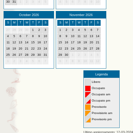
30
31
1
2
3
4
5
4
5
6
7
8
9
10
October 2026
November 2026
S
M
T
W
T
F
S
S
M
T
W
T
F
S
27
28
29
30
1
2
3
1
2
3
4
5
6
7
4
5
6
7
8
9
10
8
9
10
11
12
13
14
11
12
13
14
15
16
17
15
16
17
18
19
20
21
18
19
20
21
22
23
24
22
23
24
25
26
27
28
25
26
27
28
29
30
31
29
30
1
2
3
4
5
1
2
3
4
5
6
7
6
7
8
9
10
11
12
Legenda
Libero
Occupato
Occupato am
Occupato pm
Provvisorio
Provvisiorio am
Provvisorio pm
Ultimo aggiornamento: 12-03-2024