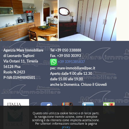
Agenzia Mare Immobiliare
Tel +39 050 338888
di Leonardo Taglioni
Fax. +39 050 30393
Via Ontani 11, Tirrenia
+39 3391385837
56128 Pisa
pec: mare-immobiliare@pec.it
Ruolo N.2423
Aperto dalle 9.00 alle 12.30
P-IVA 01949890501
dalle 15.00 alle 19.00
anche la Domenica. Chiuso il Giovedì
Questo sito utilizza cookie tecnici e di terze parti;
la navigazione tramite azione, come il semplice
scrolling è da ritenersi come implicita accettazione.
---
privacy and cookies
Site Map
Per ulteriori informazioni consultare la pagina
privacy
credits