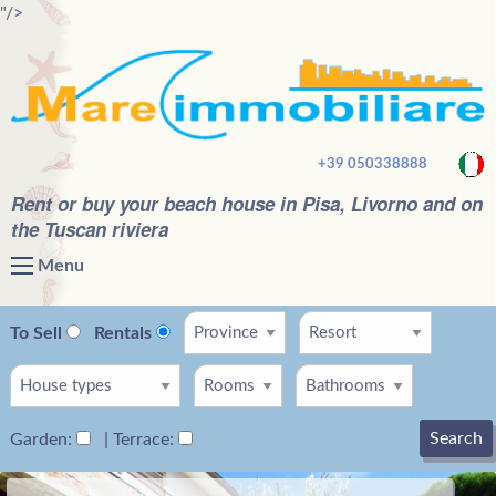
"/>
+39 050338888
Rent or buy your beach house in Pisa, Livorno and on
the Tuscan riviera
Menu
To Sell
Rentals
Search
Garden:
| Terrace: